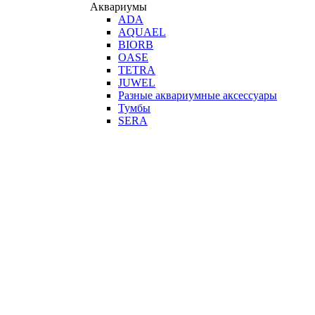
Аквариумы
ADA
AQUAEL
BIORB
OASE
TETRA
JUWEL
Разные аквариумные аксессуары
Тумбы
SERA