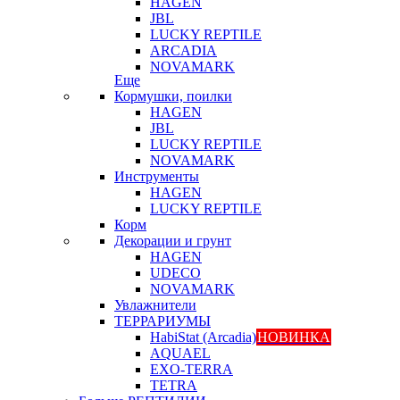
HAGEN
JBL
LUCKY REPTILE
ARCADIA
NOVAMARK
Еще
Кормушки, поилки
HAGEN
JBL
LUCKY REPTILE
NOVAMARK
Инструменты
HAGEN
LUCKY REPTILE
Корм
Декорации и грунт
HAGEN
UDECO
NOVAMARK
Увлажнители
ТЕРРАРИУМЫ
HabiStat (Arcadia)
НОВИНКА
AQUAEL
EXO-TERRA
TETRA