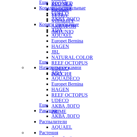
Еще
ZOOMED
RED SEA
Кораллы натуральные
РОССИЯ
Sochting
UDECO
TETRA
АКВА ЛОГО
VITALITY
Коряги природные
АКВАФОН
ADA
ARTUNIQ
AQUAEL
Europet Bernina
HAGEN
JBL
NATURAL COLOR
Еще
REEF OCTOPUS
Натуральные камни
UDECO
ADA
РОССИЯ
AQUADECO
Europet Bernina
HAGEN
REEF OCTOPUS
UDECO
Еще
АКВА ЛОГО
Ракушки
PRIME
АКВА ЛОГО
Распылители
AQUAEL
Растения