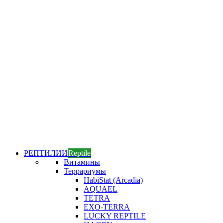
РЕПТИЛИИ
Reptile
Витамины
Террариумы
HabiStat (Arcadia)
AQUAEL
TETRA
EXO-TERRA
LUCKY REPTILE