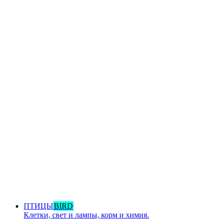
ПТИЦЫ
BIRD
Клетки, свет и лампы, корм и химия.