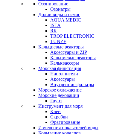
Озонирование
Озонатры
Долив воды и осмос
AQUA MEDIC
ISTA
RК
TROP ELECTRONIC
TUNZE
Кальциевые реакторы
Аксессуары и ZIP
Кальциевые реакторы
Кальквассеры
Морская фильтрация
Наполнители
Аксессуары
Внутренние фильтры
Морское охлаждение
Морские декорации
Грунт
Инструмент для моря
Клеи
Скребки
Фрагирование
Измерения показателей воды
Кормление кораллов