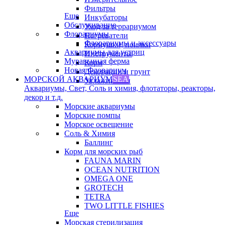
Фильтры
Еще
Инкубаторы
Обслуживание
Уход за террариумом
Флорариумы
Нагреватели
Флорариумы и аксессуары
Кормушки, поилки
Аквариумы для устриц
Инструменты
Муравьиная ферма
Корм
Новая Флорариум
Декорации и грунт
МОРСКОЙ АКВАРИУМ
SEA
Увлажнители
Аквариумы, Свет, Соль и химия, флотаторы, реакторы,
декор и т.д.
Морские аквариумы
Морские помпы
Морское освещение
Соль & Химия
Баллинг
Корм для морских рыб
FAUNA MARIN
OCEAN NUTRITION
OMEGA ONE
GROTECH
TETRA
TWO LITTLE FISHIES
Еще
Морская стерилизация